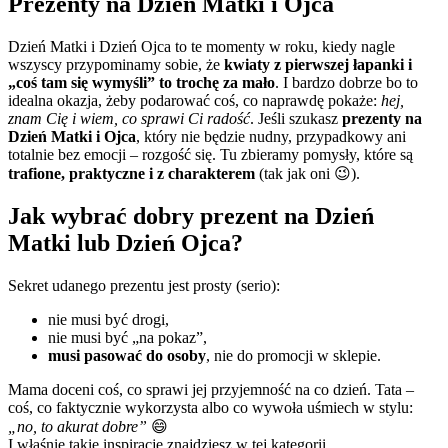
Prezenty na Dzień Matki i Ojca
Dzień Matki i Dzień Ojca to te momenty w roku, kiedy nagle
wszyscy przypominamy sobie, że
kwiaty z pierwszej łapanki i
„coś tam się wymyśli” to trochę za mało
. I bardzo dobrze bo to
idealna okazja, żeby podarować coś, co naprawdę pokaże:
hej,
znam Cię i wiem, co sprawi Ci radość
. Jeśli szukasz
prezenty na
Dzień Matki i Ojca
, który nie będzie nudny, przypadkowy ani
totalnie bez emocji – rozgość się. Tu zbieramy pomysły, które są
trafione, praktyczne i z charakterem
(tak jak oni 😉).
Jak wybrać dobry prezent na Dzień
Matki lub Dzień Ojca?
Sekret udanego prezentu jest prosty (serio):
nie musi być drogi,
nie musi być „na pokaz”,
musi pasować do osoby
, nie do promocji w sklepie.
Mama doceni coś, co sprawi jej przyjemność na co dzień. Tata –
coś, co faktycznie wykorzysta albo co wywoła uśmiech w stylu:
„no, to akurat dobre”
😄
I właśnie takie inspiracje znajdziesz w tej kategorii.