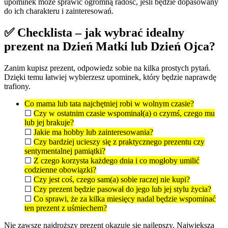
upominek może sprawić ogromną radość, jeśli będzie dopasowany
do ich charakteru i zainteresowań.
✅ Checklista – jak wybrać idealny
prezent na Dzień Matki lub Dzień Ojca?
Zanim kupisz prezent, odpowiedz sobie na kilka prostych pytań.
Dzięki temu łatwiej wybierzesz upominek, który będzie naprawdę
trafiony.
Co mama lub tata najchętniej robi w wolnym czasie?
☐
Czy w ostatnim czasie wspominał(a) o czymś, czego mu
lub jej brakuje?
☐
Jakie ma hobby lub zainteresowania?
☐
Czy bardziej ucieszy się z praktycznego prezentu czy
sentymentalnej pamiątki?
☐
Z czego korzysta każdego dnia i co mogłoby umilić
codzienne obowiązki?
☐
Czy jest coś, czego sam(a) sobie raczej nie kupi?
☐
Czy prezent będzie pasował do jego lub jej stylu życia?
☐
Co sprawi, że za kilka miesięcy nadal będzie wspominać
ten prezent z uśmiechem?
Nie zawsze najdroższy prezent okazuje się najlepszy. Największą