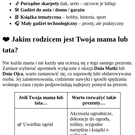
🧦
Porządne skarpety
(tak, serio – ojcowie je lubią)
🛠️
Gadżet do auta / domu / garażu
📘
Książka tematyczna
– hobby, historia, sport
🎧
Mały gadżet technologiczny
– prosty, ale praktyczny
❤️ Jakim rodzicem jest Twoja mama lub
tata?
Nie każda mama i nie każdy tata ucieszą się z tego samego prezentu.
Zamiast wybierać upominek wyłącznie z okazji
Dnia Matki
lub
Dnia Ojca
, warto zastanowić się, co naprawdę lubi obdarowywana
osoba. Jej zainteresowania, codzienne nawyki i sposób spędzania
wolnego czasu często podpowiadają najlepszy pomysł na prezent.
Jeśli Twoja mama lub
Warto rozważyć takie
tata…
prezenty…
Akcesoria ogrodnicze,
dekoracje do ogrodu,
🌿 Uwielbia ogród
rośliny, wygodne
narzędzia i książki o