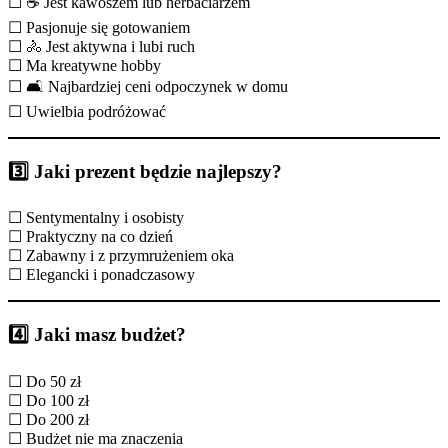
☐ ☕ Jest kawoszem lub herbaciarzem
☐ Pasjonuje się gotowaniem
☐ 🚴 Jest aktywna i lubi ruch
☐ Ma kreatywne hobby
☐ 🛋️ Najbardziej ceni odpoczynek w domu
☐ Uwielbia podróżować
3️⃣ Jaki prezent będzie najlepszy?
☐ Sentymentalny i osobisty
☐ Praktyczny na co dzień
☐ Zabawny i z przymrużeniem oka
☐ Elegancki i ponadczasowy
4️⃣ Jaki masz budżet?
☐ Do 50 zł
☐ Do 100 zł
☐ Do 200 zł
☐ Budżet nie ma znaczenia