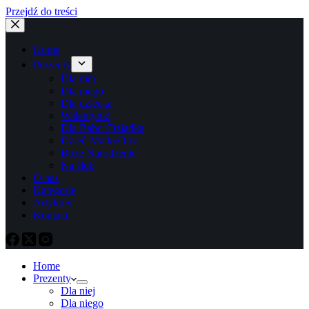
Przejdź do treści
Home
Prezenty
Dla niej
Dla niego
Dla dziecka
Walentynki
Dla Babci/Dziadka
Dzień Matki/Ojca
Boże Narodzenie
Na ślub
O nas
Kategorie
Artykuły
Kontakt
Home
Prezenty
Dla niej
Dla niego