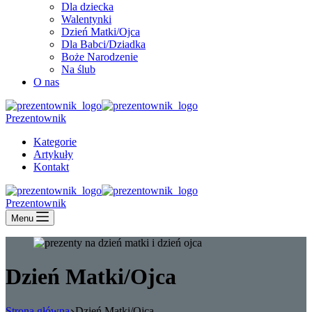
Dla dziecka
Walentynki
Dzień Matki/Ojca
Dla Babci/Dziadka
Boże Narodzenie
Na ślub
O nas
Prezentownik
Kategorie
Artykuły
Kontakt
Prezentownik
Menu
Dzień Matki/Ojca
Strona główna
Dzień Matki/Ojca