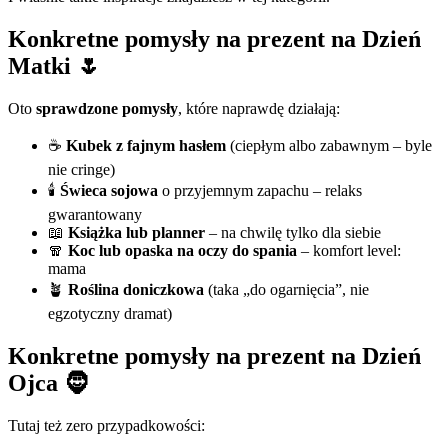
Konkretne pomysły na prezent na Dzień
Matki 🌷
Oto
sprawdzone pomysły
, które naprawdę działają:
☕
Kubek z fajnym hasłem
(ciepłym albo zabawnym – byle
nie cringe)
🕯️
Świeca sojowa
o przyjemnym zapachu – relaks
gwarantowany
📖
Książka lub planner
– na chwilę tylko dla siebie
🧣
Koc lub opaska na oczy do spania
– komfort level:
mama
🪴
Roślina doniczkowa
(taka „do ogarnięcia”, nie
egzotyczny dramat)
Konkretne pomysły na prezent na Dzień
Ojca 🧔
Tutaj też zero przypadkowości: