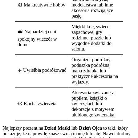
🎨 Ma kreatywne hobby
modelarstwa lub inne
akcesoria rozwijające
pasję.
Miękki koc, świece
🛋️ Najbardziej ceni
zapachowe, gry
rodzinne, puzzle lub
spokojny wieczór w
wygodne dodatki do
domu
salonu.
Organizer podróżny,
poduszka podróżna,
✈️ Uwielbia podróżować
mapa zdrapka lub
praktyczne akcesoria na
wyjazdy.
Akcesoria związane z
pupilem, książki o
🐶 Kocha zwierzęta
zwierzętach lub
dekoracje z motywem
ulubionego zwierzaka.
Najlepszy prezent na
Dzień Matki
lub
Dzień Ojca
to taki, który
pokazuje, że naprawdę znasz swoją mamę lub tatę. Nawet drobny