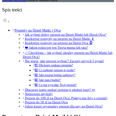
Spis treści
Prezenty na Dzień Matki i Ojca
Jak wybrać dobry prezent na Dzień Matki lub Dzień Ojca?
Konkretne pomysły na prezent na Dzień Matki 🌷
Konkretne pomysły na prezent na Dzień Ojca 🧔
❤️ Jakim rodzicem jest Twoja mama lub tata?
✅ Checklista – jak wybrać idealny prezent na Dzień Matki lub
Dzień Ojca?
Nie wiesz, jaki prezent wybrać? Zacznij od tych 5 pytań!
1️⃣ Dla kogo szukasz prezentu?
2️⃣ Co najlepiej opisuje tę osobę?
3️⃣ Jaki prezent będzie najlepszy?
4️⃣ Jaki masz budżet?
5️⃣ Co ma wywołać Twój prezent?
Dlaczego warto szukać inspiracji właśnie tutaj? 👀
Najnowsze artykuły
Prezent do 100 zł na Dzień Ojca. Praktyczne hity z cenami!
Prezent do 50 zł na Dzień Ojca
Gdzie kupić oryginalny prezent dla taty na Dzień Ojca?