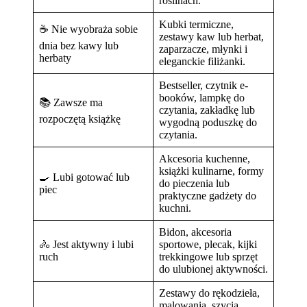
roślinach.
Kubki termiczne,
☕ Nie wyobraża sobie
zestawy kaw lub herbat,
dnia bez kawy lub
zaparzacze, młynki i
herbaty
eleganckie filiżanki.
Bestseller, czytnik e-
booków, lampkę do
📚 Zawsze ma
czytania, zakładkę lub
rozpoczętą książkę
wygodną poduszkę do
czytania.
Akcesoria kuchenne,
książki kulinarne, formy
🍳 Lubi gotować lub
do pieczenia lub
piec
praktyczne gadżety do
kuchni.
Bidon, akcesoria
🚴 Jest aktywny i lubi
sportowe, plecak, kijki
ruch
trekkingowe lub sprzęt
do ulubionej aktywności.
Zestawy do rękodzieła,
malowania, szycia,