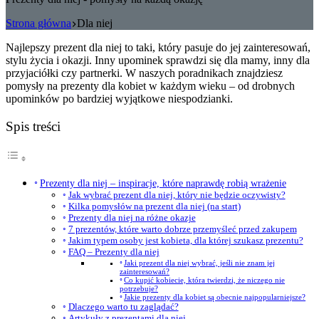
Strona główna
Dla niej
Najlepszy prezent dla niej to taki, który pasuje do jej zainteresowań,
stylu życia i okazji. Inny upominek sprawdzi się dla mamy, inny dla
przyjaciółki czy partnerki. W naszych poradnikach znajdziesz
pomysły na prezenty dla kobiet w każdym wieku – od drobnych
upominków po bardziej wyjątkowe niespodzianki.
Spis treści
Prezenty dla niej – inspiracje, które naprawdę robią wrażenie
Jak wybrać prezent dla niej, który nie będzie oczywisty?
Kilka pomysłów na prezent dla niej (na start)
Prezenty dla niej na różne okazje
7 prezentów, które warto dobrze przemyśleć przed zakupem
Jakim typem osoby jest kobieta, dla której szukasz prezentu?
FAQ – Prezenty dla niej
Jaki prezent dla niej wybrać, jeśli nie znam jej
zainteresowań?
Co kupić kobiecie, która twierdzi, że niczego nie
potrzebuje?
Jakie prezenty dla kobiet są obecnie najpopularniejsze?
Dlaczego warto tu zaglądać?
Artykuły z prezentami dla niej