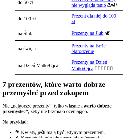
do 50 zł
nie wygląda tanio
🎁💸
Prezent dla niej do 100
do 100 zł
zł
Prezenty na ślub
🕊️
na Ślub
Prezenty na Boże
na święta
Narodzenie
Prezenty na Dzień
na Dzień Matki/Ojca
Matki/Ojca
👱🏻‍♀️🧔🏻‍♀️
7 prezentów, które warto dobrze
przemyśleć przed zakupem
Nie „najgorsze prezenty”, tylko właśnie
„warto dobrze
przemyśleć”
, żeby nie brzmiało oceniająco.
Na przykład:
💐 Kwiaty, jeśli mają być jedynym prezentem.
💄 Kosmetyki, gdy nie znasz jej preferencji.