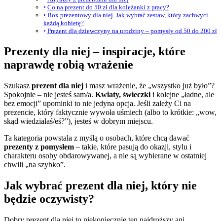
Co na prezent do 50 zł dla koleżanki z pracy?
Box prezentowy dla niej. Jak wybrać zestaw, który zachwyci
każdą kobietę?
Prezent dla dziewczyny na urodziny – pomysły od 50 do 200 zł
Prezenty dla niej – inspiracje, które
naprawdę robią wrażenie
Szukasz
prezent dla niej
i masz wrażenie, że „wszystko już było”?
Spokojnie – nie jesteś sam/a.
Kwiaty, świeczki
i kolejne „ładne, ale
bez emocji” upominki to nie jedyna opcja. Jeśli zależy Ci na
prezencie, który faktycznie wywoła uśmiech (albo to krótkie: „wow,
skąd wiedziałaś/eś?”), jesteś w dobrym miejscu.
Ta kategoria powstała z myślą o osobach, które chcą dawać
prezenty z pomysłem
– takie, które pasują do okazji, stylu i
charakteru osoby obdarowywanej, a nie są wybierane w ostatniej
chwili „na szybko”.
Jak wybrać prezent dla niej, który nie
będzie oczywisty?
Dobry prezent dla niej to niekoniecznie ten najdroższy ani