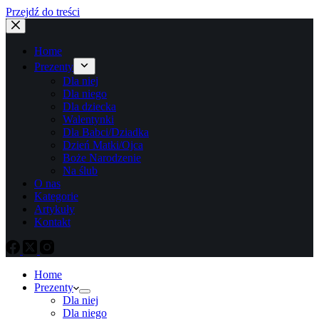
Przejdź do treści
Home
Prezenty
Dla niej
Dla niego
Dla dziecka
Walentynki
Dla Babci/Dziadka
Dzień Matki/Ojca
Boże Narodzenie
Na ślub
O nas
Kategorie
Artykuły
Kontakt
Home
Prezenty
Dla niej
Dla niego