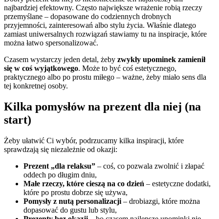
najbardziej efektowny. Często największe wrażenie robią rzeczy
przemyślane – dopasowane do codziennych drobnych
przyjemności, zainteresowań albo stylu życia. Właśnie dlatego
zamiast uniwersalnych rozwiązań stawiamy tu na inspiracje, które
można łatwo spersonalizować.
Czasem wystarczy jeden detal, żeby
zwykły upominek zamienił
się w coś wyjątkowego
. Może to być coś estetycznego,
praktycznego albo po prostu miłego – ważne, żeby miało sens dla
tej konkretnej osoby.
Kilka pomysłów na prezent dla niej (na
start)
Żeby ułatwić Ci wybór, podrzucamy kilka inspiracji, które
sprawdzają się niezależnie od okazji:
Prezent „dla relaksu”
– coś, co pozwala zwolnić i złapać
oddech po długim dniu,
Małe rzeczy, które cieszą na co dzień
– estetyczne dodatki,
które po prostu dobrze się używa,
Pomysły z nutą personalizacji
– drobiazgi, które można
dopasować do gustu lub stylu,
Prezenty bez okazji
– bo czasem najlepsze upominki nie