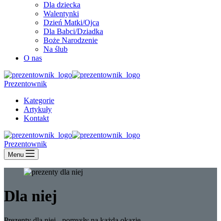
Dla dziecka
Walentynki
Dzień Matki/Ojca
Dla Babci/Dziadka
Boże Narodzenie
Na ślub
O nas
Prezentownik
Kategorie
Artykuły
Kontakt
Prezentownik
Menu
Dla niej
Prezenty dla niej - pomysły na każdą okazję