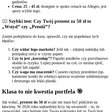
gadżetów.
Cena:
25 – 45 zł
, dostępne w spoko cenach na Allegro, jest
spory wybór tego.
🕵️‍♂️ Szybki test: Czy Twój prezent za 50 zł to
„Wstyd” czy „Prestiż”?
Zanim podejdziesz do kasy, sprawdź, czy nie popełniasz tych
błędów:
Czy widać logo marketu?
Jeśli tak – zdejmij naklejkę lub
przepakuj rzecz w czysty papier.
Czy to jest „kurzołap”?
Figurki aniołków czy porcelanowe
słoniki to ryzyko. Lepiej postawić na coś, co można zjeść,
wypić lub zapalić.
Czy waga ma znaczenie?
Czasem cięższy przedmiot (np.
kamienne kostki do whisky) sprawia wrażenie solidniejszego
i droższego niż lekki plastik.
Klasa to nie kwestia portfela 🎯
Jak widać,
prezent do 50 zł
wcale nie musi być pójściem na
łatwiznę. W 2026 roku najbardziej liczy się uważność – to, że
zauważyłeś, jaką herbatę pije Twoja koleżanka lub że Twój brat