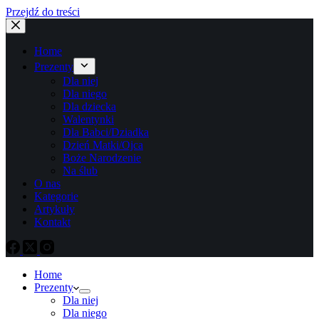
Przejdź do treści
Home
Prezenty
Dla niej
Dla niego
Dla dziecka
Walentynki
Dla Babci/Dziadka
Dzień Matki/Ojca
Boże Narodzenie
Na ślub
O nas
Kategorie
Artykuły
Kontakt
Home
Prezenty
Dla niej
Dla niego