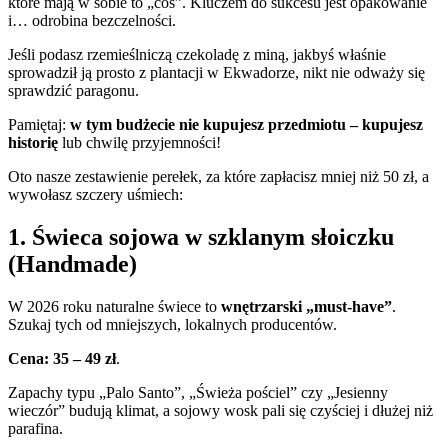
które mają w sobie to „coś”. Kluczem do sukcesu jest opakowanie
i… odrobina bezczelności.
Jeśli podasz rzemieślniczą czekoladę z miną, jakbyś właśnie
sprowadził ją prosto z plantacji w Ekwadorze, nikt nie odważy się
sprawdzić paragonu.
Pamiętaj:
w tym budżecie nie kupujesz przedmiotu – kupujesz
historię
lub chwilę przyjemności!
Oto nasze zestawienie perełek, za które zapłacisz mniej niż 50 zł, a
wywołasz szczery uśmiech:
1. Świeca sojowa w szklanym słoiczku
(Handmade)
W 2026 roku naturalne świece to
wnętrzarski „must-have”
.
Szukaj tych od mniejszych, lokalnych producentów.
Cena:
35 – 49 zł
.
Zapachy typu „Palo Santo”, „Świeża pościel” czy „Jesienny
wieczór” budują klimat, a sojowy wosk pali się czyściej i dłużej niż
parafina.