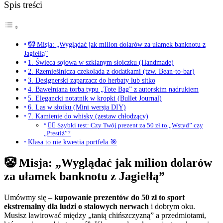
Spis treści
🤡 Misja: „Wyglądać jak milion dolarów za ułamek banknotu z
Jagiełłą”
1. Świeca sojowa w szklanym słoiczku (Handmade)
2. Rzemieślnicza czekolada z dodatkami (tzw. Bean-to-bar)
3. Designerski zaparzacz do herbaty lub sitko
4. Bawełniana torba typu „Tote Bag” z autorskim nadrukiem
5. Elegancki notatnik w kropki (Bullet Journal)
6. Las w słoiku (Mini wersja DIY)
7. Kamienie do whisky (zestaw chłodzący)
🕵️‍♂️ Szybki test: Czy Twój prezent za 50 zł to „Wstyd” czy
„Prestiż”?
Klasa to nie kwestia portfela 🎯
🤡 Misja: „Wyglądać jak milion dolarów
za ułamek banknotu z Jagiełłą”
Umówmy się –
kupowanie prezentów do 50 zł to sport
ekstremalny dla ludzi o stalowych nerwach
i dobrym oku.
Musisz lawirować między „tanią chińszczyzną” a przedmiotami,