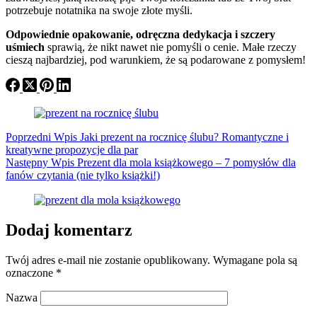
potrzebuje notatnika na swoje złote myśli.
Odpowiednie opakowanie, odręczna dedykacja i szczery
uśmiech
sprawią, że nikt nawet nie pomyśli o cenie. Małe rzeczy
cieszą najbardziej, pod warunkiem, że są podarowane z pomysłem!
Poprzedni
Wpis
Jaki prezent na rocznicę ślubu? Romantyczne i
kreatywne propozycje dla par
Następny
Wpis
Prezent dla mola książkowego – 7 pomysłów dla
fanów czytania (nie tylko książki!)
Dodaj komentarz
Twój adres e-mail nie zostanie opublikowany.
Wymagane pola są
oznaczone
*
Nazwa