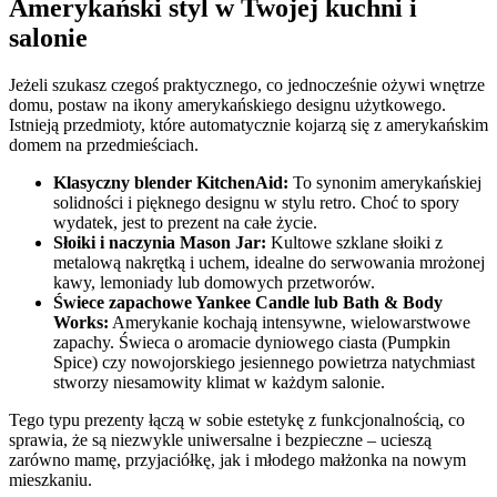
Amerykański styl w Twojej kuchni i
salonie
Jeżeli szukasz czegoś praktycznego, co jednocześnie ożywi wnętrze
domu, postaw na ikony amerykańskiego designu użytkowego.
Istnieją przedmioty, które automatycznie kojarzą się z amerykańskim
domem na przedmieściach.
Klasyczny blender KitchenAid:
To synonim amerykańskiej
solidności i pięknego designu w stylu retro. Choć to spory
wydatek, jest to prezent na całe życie.
Słoiki i naczynia Mason Jar:
Kultowe szklane słoiki z
metalową nakrętką i uchem, idealne do serwowania mrożonej
kawy, lemoniady lub domowych przetworów.
Świece zapachowe Yankee Candle lub Bath & Body
Works:
Amerykanie kochają intensywne, wielowarstwowe
zapachy. Świeca o aromacie dyniowego ciasta (Pumpkin
Spice) czy nowojorskiego jesiennego powietrza natychmiast
stworzy niesamowity klimat w każdym salonie.
Tego typu prezenty łączą w sobie estetykę z funkcjonalnością, co
sprawia, że są niezwykle uniwersalne i bezpieczne – ucieszą
zarówno mamę, przyjaciółkę, jak i młodego małżonka na nowym
mieszkaniu.