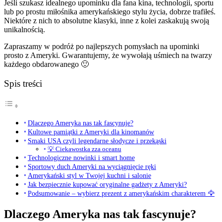
Jeśli szukasz idealnego upominku dla fana kina, technologii, sportu
lub po prostu miłośnika amerykańskiego stylu życia, dobrze trafiłeś.
Niektóre z nich to absolutne klasyki, inne z kolei zaskakują swoją
unikalnością.
Zapraszamy w podróż po najlepszych pomysłach na upominki
prosto z Ameryki. Gwarantujemy, że wywołają uśmiech na twarzy
każdego obdarowanego 🙂
Spis treści
Dlaczego Ameryka nas tak fascynuje?
Kultowe pamiątki z Ameryki dla kinomanów
Smaki USA czyli legendarne słodycze i przekąski
💡 Ciekawostka zza oceanu
Technologiczne nowinki i smart home
Sportowy duch Ameryki na wyciągnięcie ręki
Amerykański styl w Twojej kuchni i salonie
Jak bezpiecznie kupować oryginalne gadżety z Ameryki?
Podsumowanie – wybierz prezent z amerykańskim charakterem 🦅
Dlaczego Ameryka nas tak fascynuje?