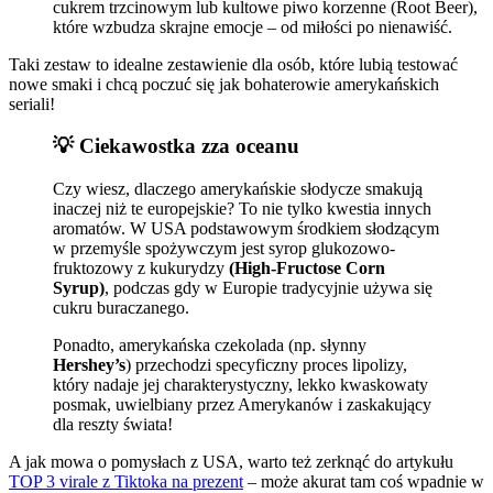
cukrem trzcinowym lub kultowe piwo korzenne (Root Beer),
które wzbudza skrajne emocje – od miłości po nienawiść.
Taki zestaw to idealne zestawienie dla osób, które lubią testować
nowe smaki i chcą poczuć się jak bohaterowie amerykańskich
seriali!
💡 Ciekawostka zza oceanu
Czy wiesz, dlaczego amerykańskie słodycze smakują
inaczej niż te europejskie? To nie tylko kwestia innych
aromatów. W USA podstawowym środkiem słodzącym
w przemyśle spożywczym jest syrop glukozowo-
fruktozowy z kukurydzy
(High-Fructose Corn
Syrup)
, podczas gdy w Europie tradycyjnie używa się
cukru buraczanego.
Ponadto, amerykańska czekolada (np. słynny
Hershey’s
) przechodzi specyficzny proces lipolizy,
który nadaje jej charakterystyczny, lekko kwaskowaty
posmak, uwielbiany przez Amerykanów i zaskakujący
dla reszty świata!
A jak mowa o pomysłach z USA, warto też zerknąć do artykułu
TOP 3 virale z Tiktoka na prezent
– może akurat tam coś wpadnie w