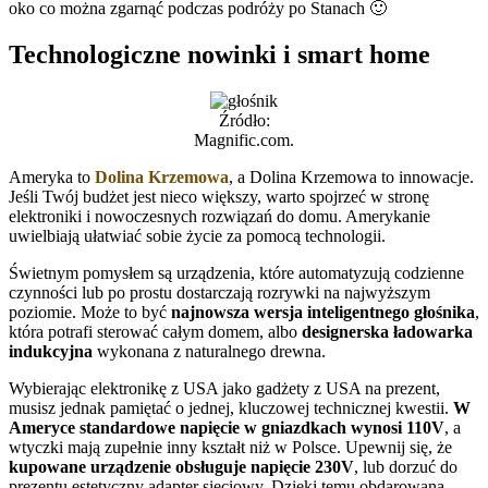
oko co można zgarnąć podczas podróży po Stanach 🙂
Technologiczne nowinki i smart home
Źródło:
Magnific.com.
Ameryka to
Dolina Krzemowa
, a Dolina Krzemowa to innowacje.
Jeśli Twój budżet jest nieco większy, warto spojrzeć w stronę
elektroniki i nowoczesnych rozwiązań do domu. Amerykanie
uwielbiają ułatwiać sobie życie za pomocą technologii.
Świetnym pomysłem są urządzenia, które automatyzują codzienne
czynności lub po prostu dostarczają rozrywki na najwyższym
poziomie. Może to być
najnowsza wersja inteligentnego głośnika
,
która potrafi sterować całym domem, albo
designerska ładowarka
indukcyjna
wykonana z naturalnego drewna.
Wybierając elektronikę z USA jako gadżety z USA na prezent,
musisz jednak pamiętać o jednej, kluczowej technicznej kwestii.
W
Ameryce standardowe napięcie w gniazdkach wynosi 110V
, a
wtyczki mają zupełnie inny kształt niż w Polsce. Upewnij się, że
kupowane urządzenie obsługuje napięcie 230V
, lub dorzuć do
prezentu estetyczny adapter sieciowy. Dzięki temu obdarowana