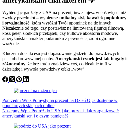
amerykańskim charakterem 🦅
Wybierając gadżety z USA na prezent, inwestujesz w coś więcej niż
zwykły przedmiot – wybierasz
unikalny styl, kawałek popkultury
i oryginalność
, która wyróżni Twój upominek na tle innych.
Niezależnie od tego, czy postawisz na limitowaną figurkę filmową,
kosz pełen słodkich przekąsek, czy kultowe akcesoria modowe,
amerykański charakter podarunku z pewnością zrobi ogromne
wrażenie.
Kluczem do sukcesu jest dopasowanie gadżetu do prawdziwych
pasji obdarowywanej osoby.
Amerykański rynek jest tak bogaty i
różnorodny
, że bez trudu znajdziesz coś, co idealnie trafi w
dziesiątkę i wywoła prawdziwy efekt „wow”.
Poprzedni
Wpis
Pomysły na prezent na Dzień Ojca dostępne w
popularnych sklepach online
Następny
Wpis
Podróż do USA jako prezent. Jak zorganizować
amerykański sen i o czym pamiętać?