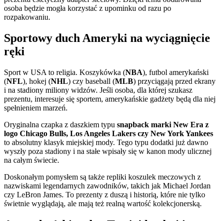
osoba będzie mogła korzystać z upominku od razu po
rozpakowaniu.
Sportowy duch Ameryki na wyciągnięcie
ręki
Sport w USA to religia. Koszykówka (
NBA
), futbol amerykański
(
NFL
), hokej (
NHL
) czy baseball (
MLB
) przyciągają przed ekrany
i na stadiony miliony widzów. Jeśli osoba, dla której szukasz
prezentu, interesuje się sportem, amerykańskie gadżety będą dla niej
spełnieniem marzeń.
Oryginalna czapka z daszkiem typu
snapback marki New Era z
logo Chicago Bulls, Los Angeles Lakers czy New York Yankees
to absolutny klasyk miejskiej mody. Tego typu dodatki już dawno
wyszły poza stadiony i na stałe wpisały się w kanon mody ulicznej
na całym świecie.
Doskonałym pomysłem są także repliki koszulek meczowych z
nazwiskami legendarnych zawodników, takich jak Michael Jordan
czy LeBron James. To prezenty z duszą i historią, które nie tylko
świetnie wyglądają, ale mają też realną wartość kolekcjonerską.