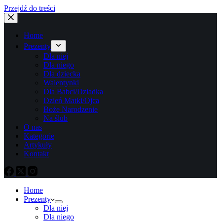
Przejdź do treści
Home
Prezenty
Dla niej
Dla niego
Dla dziecka
Walentynki
Dla Babci/Dziadka
Dzień Matki/Ojca
Boże Narodzenie
Na ślub
O nas
Kategorie
Artykuły
Kontakt
Home
Prezenty
Dla niej
Dla niego