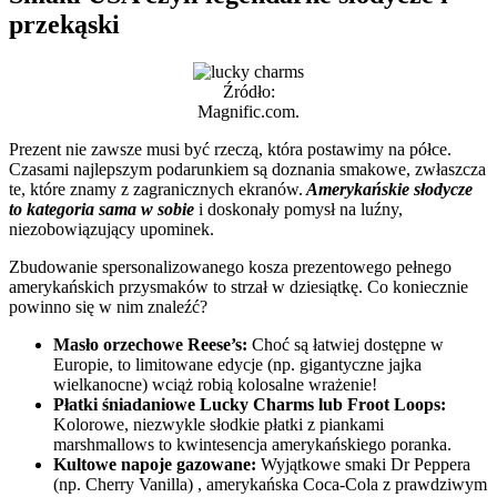
przekąski
Źródło:
Magnific.com.
Prezent nie zawsze musi być rzeczą, która postawimy na półce.
Czasami najlepszym podarunkiem są doznania smakowe, zwłaszcza
te, które znamy z zagranicznych ekranów.
Amerykańskie słodycze
to kategoria sama w sobie
i doskonały pomysł na luźny,
niezobowiązujący upominek.
Zbudowanie spersonalizowanego kosza prezentowego pełnego
amerykańskich przysmaków to strzał w dziesiątkę. Co koniecznie
powinno się w nim znaleźć?
Masło orzechowe Reese’s:
Choć są łatwiej dostępne w
Europie, to limitowane edycje (np. gigantyczne jajka
wielkanocne) wciąż robią kolosalne wrażenie!
Płatki śniadaniowe Lucky Charms lub Froot Loops:
Kolorowe, niezwykle słodkie płatki z piankami
marshmallows to kwintesencja amerykańskiego poranka.
Kultowe napoje gazowane:
Wyjątkowe smaki Dr Peppera
(np. Cherry Vanilla) , amerykańska Coca-Cola z prawdziwym