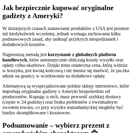
Jak bezpiecznie kupować oryginalne
gadżety z Ameryki?
W dzisiejszych czasach zamawianie produktów z USA jest prostsze
niż kiedykolwiek wcześniej, jednak wymaga zachowania kilku
podstawowych zasad, aby uniknąć przykrych niespodzianek i
dodatkowych kosztów.
Najprostszą metodą jest
korzystanie z globalnych platform
handlowych
, które automatycznie obliczają koszty wysyłki oraz
opłaty celno-skarbowe. Dzięki temu ostateczna cena, którą widzisz
w koszyku, jest kwotą końcową i nie musisz się martwić, że paczka
utknie na granicy w oczekiwaniu na dodatkowe opłaty.
Alternatywą są wyspecjalizowane polskie sklepy internetowe, które
importują oryginalne gadżety z Ameryki bezpośrednio od
producentów. Kupując u nich, masz pewność szybkiej dostawy
(często w 24 godziny) oraz braku problemów z ewentualnym
zwrotem towaru, co przy wysyłce transatlantyckiej mogłoby być
bardzo skomplikowane i kosztowne.
Podsumowanie – wybierz prezent z