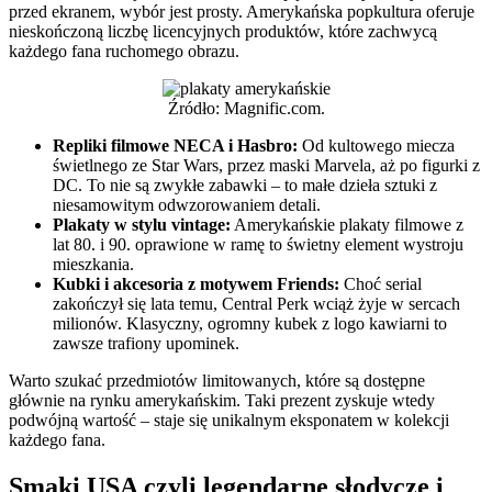
przed ekranem, wybór jest prosty. Amerykańska popkultura oferuje
nieskończoną liczbę licencyjnych produktów, które zachwycą
każdego fana ruchomego obrazu.
Źródło: Magnific.com.
Repliki filmowe NECA i Hasbro:
Od kultowego miecza
świetlnego ze Star Wars, przez maski Marvela, aż po figurki z
DC. To nie są zwykłe zabawki – to małe dzieła sztuki z
niesamowitym odwzorowaniem detali.
Plakaty w stylu vintage:
Amerykańskie plakaty filmowe z
lat 80. i 90. oprawione w ramę to świetny element wystroju
mieszkania.
Kubki i akcesoria z motywem Friends:
Choć serial
zakończył się lata temu, Central Perk wciąż żyje w sercach
milionów. Klasyczny, ogromny kubek z logo kawiarni to
zawsze trafiony upominek.
Warto szukać przedmiotów limitowanych, które są dostępne
głównie na rynku amerykańskim. Taki prezent zyskuje wtedy
podwójną wartość – staje się unikalnym eksponatem w kolekcji
każdego fana.
Smaki USA czyli legendarne słodycze i