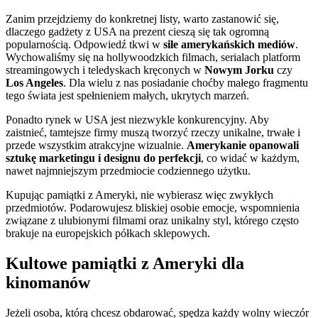
Zanim przejdziemy do konkretnej listy, warto zastanowić się,
dlaczego gadżety z USA na prezent cieszą się tak ogromną
popularnością. Odpowiedź tkwi w
sile amerykańskich mediów
.
Wychowaliśmy się na hollywoodzkich filmach, serialach platform
streamingowych i teledyskach kręconych w
Nowym Jorku
czy
Los Angeles
. Dla wielu z nas posiadanie choćby małego fragmentu
tego świata jest spełnieniem małych, ukrytych marzeń.
Ponadto rynek w USA jest niezwykle konkurencyjny. Aby
zaistnieć, tamtejsze firmy muszą tworzyć rzeczy unikalne, trwałe i
przede wszystkim atrakcyjne wizualnie.
Amerykanie opanowali
sztukę marketingu i designu do perfekcji
, co widać w każdym,
nawet najmniejszym przedmiocie codziennego użytku.
Kupując pamiątki z Ameryki, nie wybierasz więc zwykłych
przedmiotów. Podarowujesz bliskiej osobie emocje, wspomnienia
związane z ulubionymi filmami oraz unikalny styl, którego często
brakuje na europejskich półkach sklepowych.
Kultowe pamiątki z Ameryki dla
kinomanów
Jeżeli osoba, którą chcesz obdarować, spędza każdy wolny wieczór